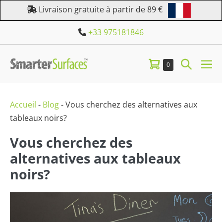
Aller
Livraison gratuite à partir de 89 €
au
+33 975181846
contenu
Panier
Bascule
Éléments
0
bas
dans
d’achat
la
le
le
panier
me
recherc
Accueil
-
Blog
-
Vous cherchez des alternatives aux
tableaux noirs?
Vous cherchez des
alternatives aux tableaux
noirs?