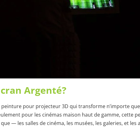
Écran Argenté?
e peinture pour projecteur 3D qui transforme n’importe qu
 seulement pour les cinémas maison haut de gamme, cette p
que — les salles de cinéma, les musées, les galeries, et les