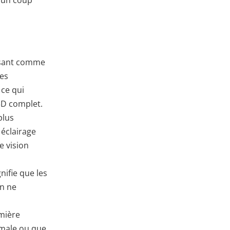
issant comme
des
 ce qui
 3D complet.
plus
 éclairage
e vision
nifie que les
an ne
umière
male ou que