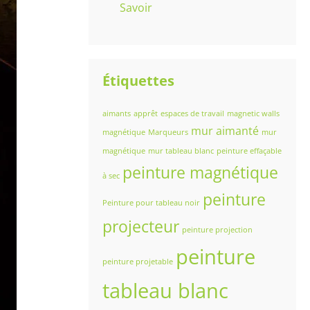
Savoir
Étiquettes
aimants
apprêt
espaces de travail
magnetic walls
mur aimanté
magnétique
Marqueurs
mur
magnétique
mur tableau blanc
peinture effaçable
peinture magnétique
à sec
peinture
Peinture pour tableau noir
projecteur
peinture projection
peinture
peinture projetable
tableau blanc