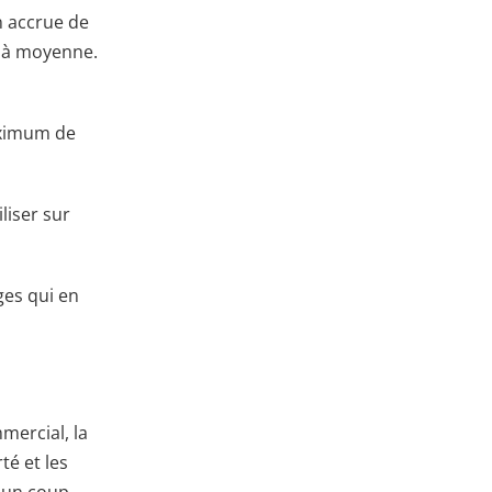
n accrue de
e à moyenne.
maximum de
liser sur
ges qui en
mercial, la
té et les
n un coup