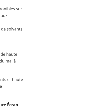
ponibles sur
 aux
 de solvants
 de haute
 du mal à
ants et haute
ne
ture Écran