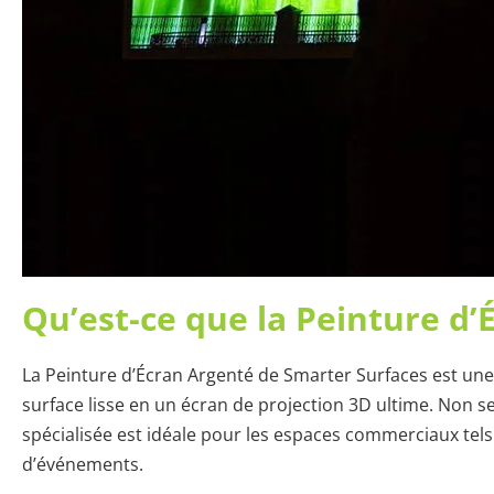
Qu’est-ce que la Peinture d’
La Peinture d’Écran Argenté de Smarter Surfaces est un
surface lisse en un écran de projection 3D ultime. Non
spécialisée est idéale pour les espaces commerciaux tels 
d’événements.