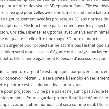
peinture offre des visuels 3D époustouflants. Elle est idéal
e, ainsi que pour celles avec une lumière ambiante faible
tée rigoureusement avec les projecteurs 3D aux normes de l
ce optimale. Elle fonctionne parfaitement avec les projecte
Epson, Christie, Hisense, et Optoma, avec une valeur minima
e de qualité — elle offre une magie 3D pure et intacte.
écran argenté pour projecteur ne sacrifie pas l’esthétique au
inition semi-mate, lisse et élégante qui s’intègre parfaite
vedette. Elle élimine également le besoin d’accessoires pour
al
: La peinture argentée est appliquée par pulvérisation, e
r concevoir l’écran. Elle sera prête à l’emploi en seulemen
tte peinture est la solution idéale pour vous.
re pour projecteur 3D ne pèle pas et ne jaunit pas avec le te
tien minimal. Pour la garder propre, il suffit de dépoussiér
temps avec un chiffon humide. Et il sera comme neuf. Elle 