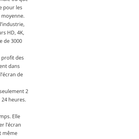
e pour les
 à moyenne.
’industrie,
urs HD, 4K,
le de 3000
 profit des
ment dans
 l’écran de
t seulement 2
t 24 heures.
mps. Elle
er l’écran
est même