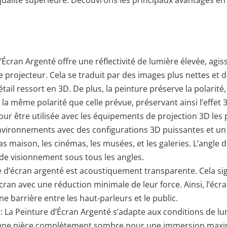
d’Écran Argenté offre une réflectivité de lumière élevée, ag
 projecteur. Cela se traduit par des images plus nettes et 
ail ressort en 3D. De plus, la peinture préserve la polarité,
la même polarité que celle prévue, préservant ainsi l’effet
our être utilisée avec les équipements de projection 3D les 
nvironnements avec des configurations 3D puissantes et un
mas maison, les cinémas, les musées, et les galeries. L’angle d
 de visionnement sous tous les angles.
 d’écran argenté est acoustiquement transparente. Cela sig
ran avec une réduction minimale de leur force. Ainsi, l’écr
e barrière entre les haut-parleurs et le public.
: La Peinture d’Écran Argenté s’adapte aux conditions de l
 une pièce complètement sombre pour une immersion maxi