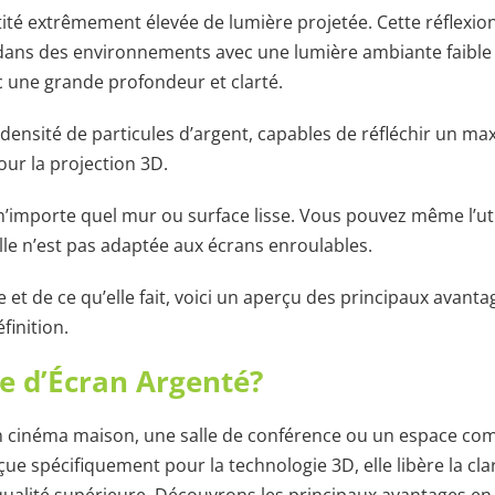
antité extrêmement élevée de lumière projetée. Cette réflexio
 dans des environnements avec une lumière ambiante faibl
c une grande profondeur et clarté.
e densité de particules d’argent, capables de réfléchir un 
pour la projection 3D.
’importe quel mur ou surface lisse. Vous pouvez même l’uti
lle n’est pas adaptée aux écrans enroulables.
et de ce qu’elle fait, voici un aperçu des principaux avanta
finition.
re d’Écran Argenté?
 un cinéma maison, une salle de conférence ou un espace com
e spécifiquement pour la technologie 3D, elle libère la clar
qualité supérieure. Découvrons les principaux avantages e