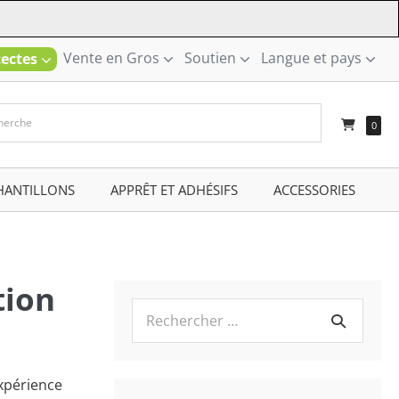
Vente en Gros
Soutien
Langue et pays
tectes
–
0
HANTILLONS
–
APPRÊT ET ADHÉSIFS
–
ACCESSORIES
–
tion
Recherche
pour :
xpérience