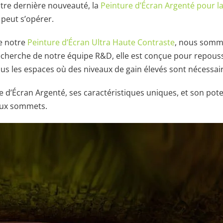
otre dernière nouveauté, la
Peinture d’Écran Argenté pour la
e peut s’opérer.
e notre
Peinture d’Écran Ultra Haute Contraste
, nous somm
recherche de notre équipe R&D, elle est conçue pour repouss
ous les espaces où des niveaux de gain élevés sont nécessai
 d’Écran Argenté, ses caractéristiques uniques, et son pote
aux sommets.