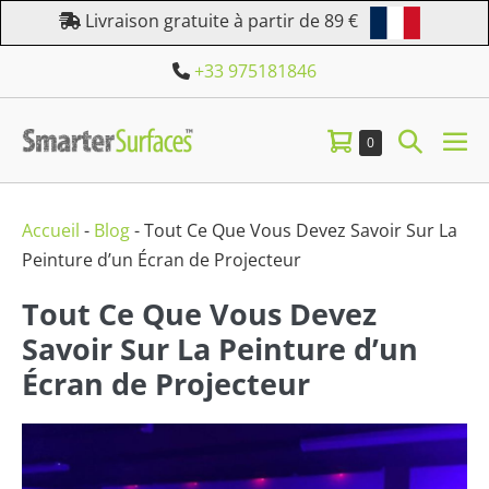
Aller
Livraison gratuite à partir de 89 €
au
+33 975181846
contenu
Panier
Bascule
Éléments
0
bas
dans
d’achat
la
le
le
panier
me
recherc
Accueil
-
Blog
-
Tout Ce Que Vous Devez Savoir Sur La
Peinture d’un Écran de Projecteur
Tout Ce Que Vous Devez
Savoir Sur La Peinture d’un
Écran de Projecteur