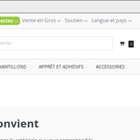
Vente en Gros
Soutien
Langue et pays
tectes
–
0
HANTILLONS
–
APPRÊT ET ADHÉSIFS
–
ACCESSORIES
–
onvient