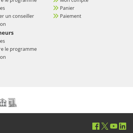
es
Panier
er un conseiller
Paiement
ion
neurs
es
re le programme
ion