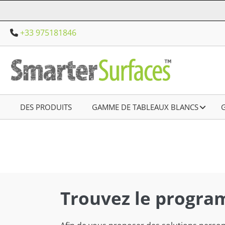
Aller
au
+33 975181846
contenu
DES PRODUITS
–
GAMME DE TABLEAUX BLANCS
–
Trouvez le progra