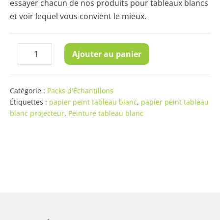
essayer chacun de nos produits pour tableaux blancs
et voir lequel vous convient le mieux.
quantité
Ajouter au panier
Decrease
Increase
de
quantity
quantity
Pack
Échantillons
Catégorie :
Packs d'Échantillons
Produits
Étiquettes :
papier peint tableau blanc
,
papier peint tableau
blanc projecteur
,
Peinture tableau blanc
Tableau
Blanc