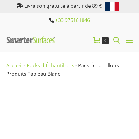
Aller
Livraison gratuite à partir de 89 €
au
+33 975181846
contenu
Panier
Bascule
Éléments
0
bas
dans
d’achat
la
le
le
panier
me
recherc
Accueil
-
Packs d'Échantillons
-
Pack Échantillons
Produits Tableau Blanc