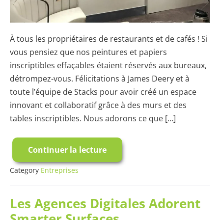
À tous les propriétaires de restaurants et de cafés ! Si
vous pensiez que nos peintures et papiers
inscriptibles effaçables étaient réservés aux bureaux,
détrompez-vous. Félicitations à James Deery et à
toute l’équipe de Stacks pour avoir créé un espace
innovant et collaboratif grâce à des murs et des
tables inscriptibles. Nous adorons ce que […]
Continuer la lecture
Murs
et
Tables
Category
Entreprises
Inscriptibles
dans
un
Les Agences Digitales Adorent
Café
Smarter Surfaces