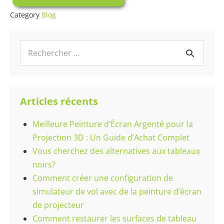
ce
qu’un
Category
Blog
apprêt
et
pourquoi
en
Recherche
avez-
pour :
vous
besoin?
Articles récents
Meilleure Peinture d’Écran Argenté pour la
Projection 3D : Un Guide d’Achat Complet
Vous cherchez des alternatives aux tableaux
noirs?
Comment créer une configuration de
simulateur de vol avec de la peinture d’écran
de projecteur
Comment restaurer les surfaces de tableau