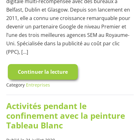
digitale multi-récompensée avec des bureaux à
Belfast, Dublin et Glasgow. Depuis son lancement en
2011, elle a connu une croissance remarquable pour
devenir un partenaire Google de niveau Premier et
l’une des trois meilleures agences SEM au Royaume-
Uni. Spécialisée dans la publicité au coût par clic
(PPC), […]
Continuer la lecture
Les
Agences
Digitales
Category
Entreprises
Adorent
Smarter
Surfaces
Activités pendant le
confinement avec la peinture
Tableau Blanc