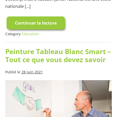
nationale […]
Continuer la lecture
Peinture
Tableau
Blanc
Category
Education
dans
l’Éducation
Peinture Tableau Blanc Smart –
Tout ce que vous devez savoir
Publié le
28 juin 2021
Peinture
Tableau
Blanc
Smart
–