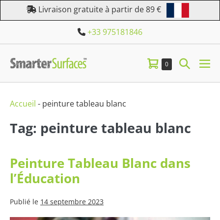
Aller
Livraison gratuite à partir de 89 €
au
+33 975181846
contenu
Panier
Bascule
Éléments
0
bas
dans
d’achat
la
le
le
panier
me
recherc
Accueil
-
peinture tableau blanc
Tag: peinture tableau blanc
Peinture Tableau Blanc dans
l’Éducation
Publié le
14 septembre 2023