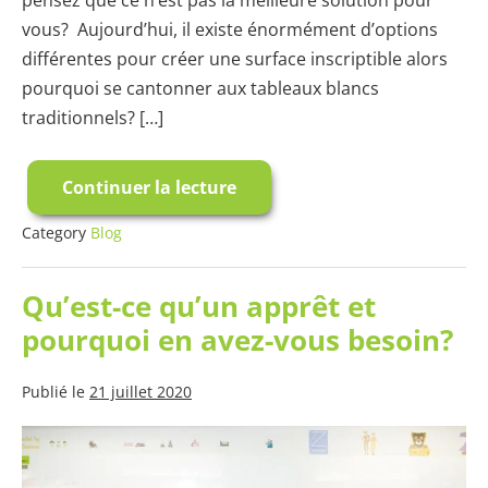
pensez que ce n’est pas la meilleure solution pour
vous? Aujourd’hui, il existe énormément d’options
différentes pour créer une surface inscriptible alors
pourquoi se cantonner aux tableaux blancs
traditionnels? […]
Continuer la lecture
Surface
Inscriptible:
Comparaison
Category
Blog
Entre
Les
Tableaux
Qu’est-ce qu’un apprêt et
Blancs
Traditionnels
pourquoi en avez-vous besoin?
La
Peinture
Tableau
Blanc
Publié le
21 juillet 2020
Smart
Qu’est-
ce