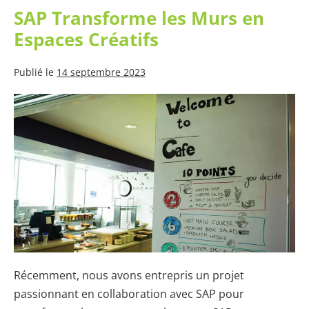
Sourds
SAP Transforme les Murs en
Espaces Créatifs
Publié le
14 septembre 2023
SAP
Transforme
les
Murs
en
Espaces
Créatifs
Récemment, nous avons entrepris un projet
passionnant en collaboration avec SAP pour