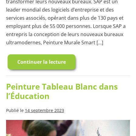
transformer leurs nouveaux bureaux. SAP est un
leader mondial des logiciels d’entreprise et des
services associés, opérant dans plus de 130 pays et
employant plus de 55 000 personnes. Lorsque SAP a
entrepris la conception de leurs nouveaux bureaux
ultramodernes, Peinture Murale Smart […]
Continuer la lecture
SAP
Transforme
les
Murs
en
Peinture Tableau Blanc dans
Espaces
Créatifs
l’Éducation
Publié le
14 septembre 2023
Peinture
Tableau