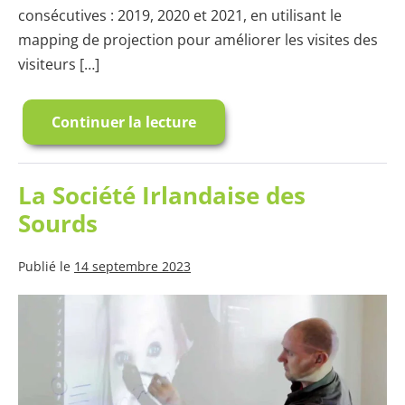
consécutives : 2019, 2020 et 2021, en utilisant le
mapping de projection pour améliorer les visites des
visiteurs […]
Continuer la lecture
EPIC
Museum:
Transformer
le
patrimoine
La Société Irlandaise des
avec
le
Sourds
mapping
de
projection
Publié le
14 septembre 2023
La
Société
Irlandaise
des
Sourds