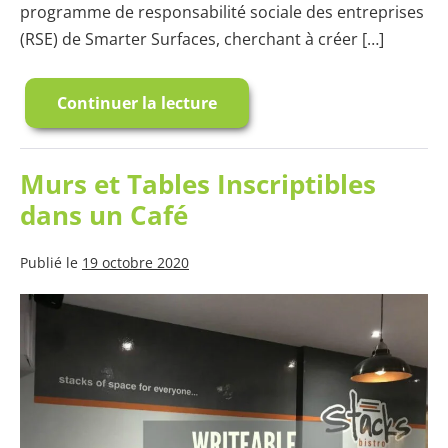
programme de responsabilité sociale des entreprises
(RSE) de Smarter Surfaces, cherchant à créer […]
Continuer la lecture
Save
the
Children
Canada
:
Murs et Tables Inscriptibles
Étude
de
dans un Café
cas
en
RSE
Publié le
19 octobre 2020
Murs
et
Tables
Inscriptibles
dans
un