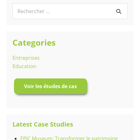
:
Un
Recherche
Intérieur
de
pour :
Bureau
du
Millénaire
Categories
Entreprises
Education
Voir les études de cas
Latest Case Studies
EPIC Museum: Transformer le patrimoine