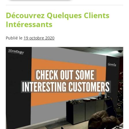
Proactivité
–
Continuer
Découvrez Quelques Clients
–
Gérer
Intéressants
les
Affaires
en
Publié le
19 octobre 2020
Période
Extraordinaire
de
Découvrez
Coronavirus
Quelques
Clients
Intéressants