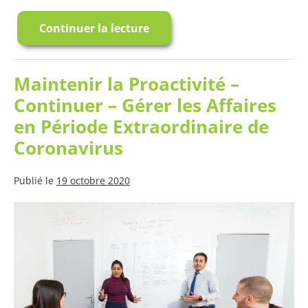
Continuer la lecture
Peinture
Tableau
Blanc
dans
l’Éducation
Maintenir la Proactivité –
Continuer – Gérer les Affaires
en Période Extraordinaire de
Coronavirus
Publié le
19 octobre 2020
Maintenir
la
Proactivité
–
Continuer
–