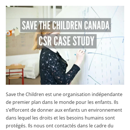
Save
the
Children
Canada
:
Étude
de
cas
en
RSE
Save the Children est une organisation indépendante
de premier plan dans le monde pour les enfants. Ils
s’efforcent de donner aux enfants un environnement
dans lequel les droits et les besoins humains sont
protégés. Ils nous ont contactés dans le cadre du