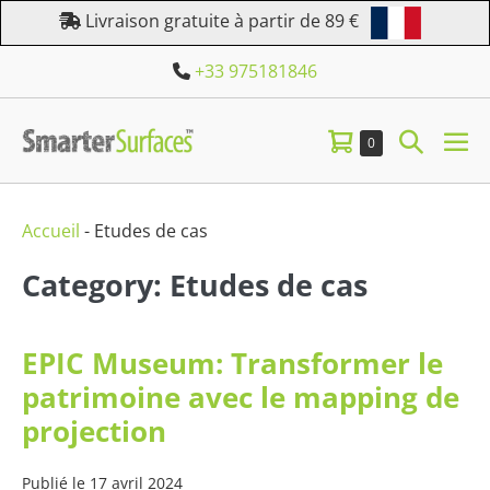
Aller
Livraison gratuite à partir de 89 €
au
+33 975181846
contenu
Panier
Bascule
Éléments
0
bas
dans
d’achat
la
le
le
panier
me
recherc
Accueil
-
Etudes de cas
Category: Etudes de cas
EPIC Museum: Transformer le
patrimoine avec le mapping de
projection
Publié le
17 avril 2024