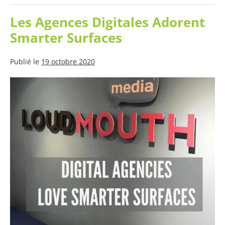
Tables
Inscriptibles
dans
Les Agences Digitales Adorent
un
Café
Smarter Surfaces
Publié le
19 octobre 2020
Les
Agences
Digitales
Adorent
Smarter
Surfaces