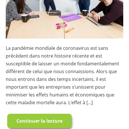
Gérer
les
Affaires
en
Période
Extraordinaire
La pandémie mondiale de coronavirus est sans
de
précédent dans notre histoire récente et est
Coronavirus
susceptible de laisser un monde fondamentalement
différent de celui que nous connaissions. Alors que
nous entrons dans des temps incertains, il est
important que les entreprises s’unissent pour
minimiser les effets humains et économiques que
cette maladie mortelle aura. L’effet à […]
Continuer la lecture
Maintenir
la