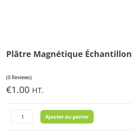
Plâtre Magnétique Échantillon
(0 Reviews)
€
1.00
HT.
quantité
Ajouter au panier
Decrease
Increase
de
quantity
quantity
Plâtre