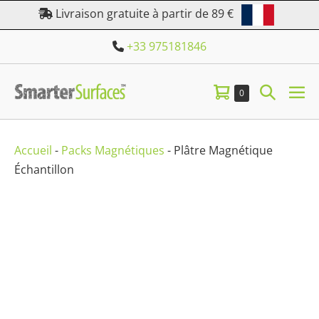
Aller
Livraison gratuite à partir de 89 €
au
+33 975181846
contenu
Panier
Bascule
Éléments
0
bas
dans
d’achat
la
le
le
panier
me
recherc
Accueil
-
Packs Magnétiques
-
Plâtre Magnétique
Échantillon