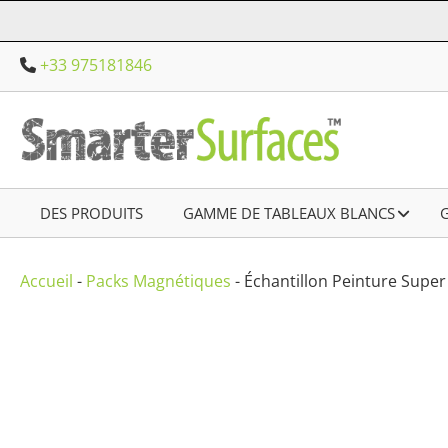
Aller
au
+33 975181846
contenu
DES PRODUITS
–
GAMME DE TABLEAUX BLANCS
–
Accueil
-
Packs Magnétiques
-
Échantillon Peinture Supe