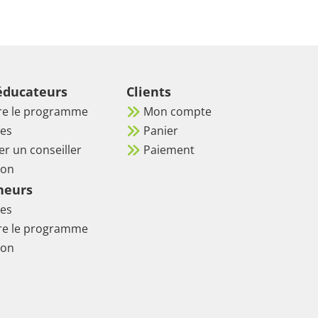
 éducateurs
Clients
re le programme
Mon compte
es
Panier
er un conseiller
Paiement
ion
neurs
es
re le programme
ion