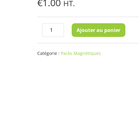
€
1.00
HT.
quantité
Ajouter au panier
Decrease
Increase
de
quantity
quantity
Échantillon
Peinture
Catégorie :
Packs Magnétiques
Super
Magnétique