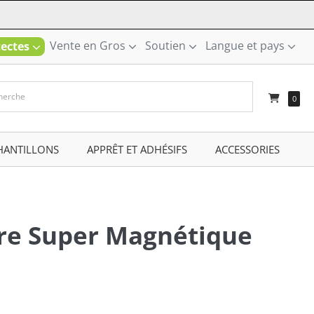
Vente en Gros
Soutien
Langue et pays
tectes
–
0
HANTILLONS
–
APPRÊT ET ADHÉSIFS
–
ACCESSORIES
–
ure Super Magnétique