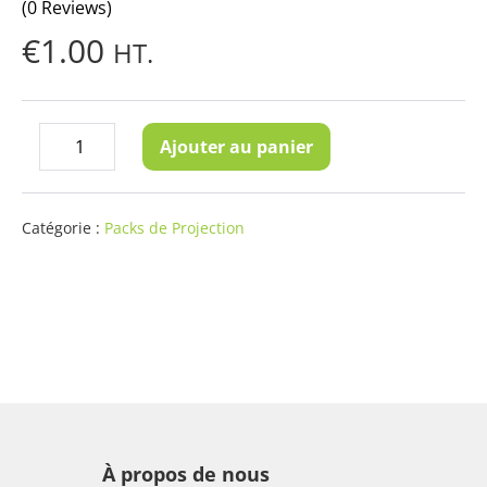
(0 Reviews)
€
1.00
HT.
quantité
Ajouter au panier
Decrease
Increase
de
quantity
quantity
Peinture
Projection
Catégorie :
Packs de Projection
Rejetant
Lumière
Ambiante
Smart
-
Carte
d'échantillon
format
À propos de nous