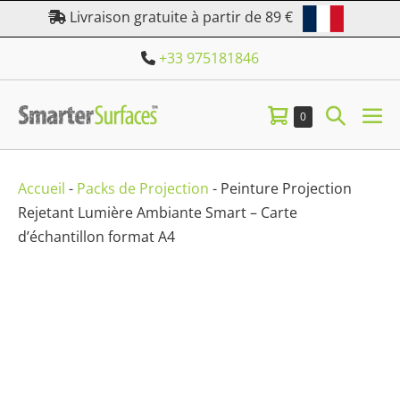
Aller
Livraison gratuite à partir de 89 €
au
+33 975181846
contenu
Panier
Bascule
Éléments
0
bas
dans
d’achat
la
le
le
panier
me
recherc
Accueil
-
Packs de Projection
-
Peinture Projection
Rejetant Lumière Ambiante Smart – Carte
d’échantillon format A4