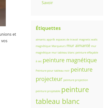
Savoir
Étiquettes
unions et
aimants
apprêt
espaces de travail
magnetic walls
à vos
mur aimanté
magnétique
Marqueurs
mur
magnétique
mur tableau blanc
peinture effaçable
peinture magnétique
à sec
peinture
Peinture pour tableau noir
projecteur
peinture projection
peinture
peinture projetable
tableau blanc