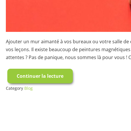
Ajouter un mur aimanté à vos bureaux ou votre salle de cl
vos leçons. Il existe beaucoup de peintures magnétiques
attentes ? Pas de panique, nous sommes là pour vous ! 
Continuer la lecture
Zoom
sur
la
Category
Blog
Peinture
Magnétique
:
Puissance
et
Utilisation