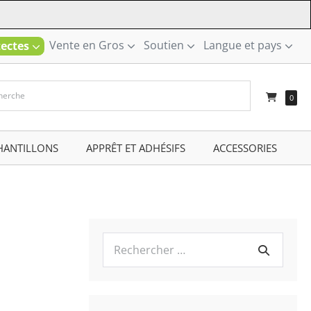
Vente en Gros
Soutien
Langue et pays
tectes
–
0
HANTILLONS
–
APPRÊT ET ADHÉSIFS
–
ACCESSORIES
–
Recherche
pour :