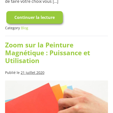
de faire votre choix vous […]
Continuer la lecture
Les
Éléments
À
Category
Blog
Connaitre
Avant
d’Acheter
Zoom sur la Peinture
Une
Peinture
Magnétique : Puissance et
Magnétique
Utilisation
Publié le
21 juillet 2020
Zoom
sur
la
Peinture
Magnétique