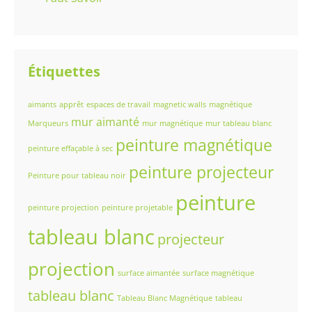
Étiquettes
aimants
apprêt
espaces de travail
magnetic walls
magnétique
mur aimanté
Marqueurs
mur magnétique
mur tableau blanc
peinture magnétique
peinture effaçable à sec
peinture projecteur
Peinture pour tableau noir
peinture
peinture projection
peinture projetable
tableau blanc
projecteur
projection
surface aimantée
surface magnétique
tableau blanc
Tableau Blanc Magnétique
tableau