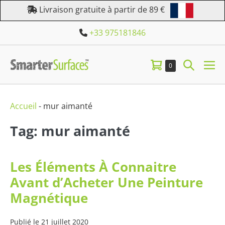
Aller
Livraison gratuite à partir de 89 €
au
+33 975181846
contenu
Panier
Bascule
Éléments
0
bas
dans
d’achat
la
le
le
panier
me
recherc
Accueil
-
mur aimanté
Tag: mur aimanté
Les Éléments À Connaitre
Avant d’Acheter Une Peinture
Magnétique
Publié le
21 juillet 2020